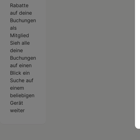
Rabatte
auf deine
Buchungen
als
Mitglied
Sieh alle
deine
Buchungen
auf einen
Blick ein
Suche auf
einem
beliebigen
Gerät
weiter