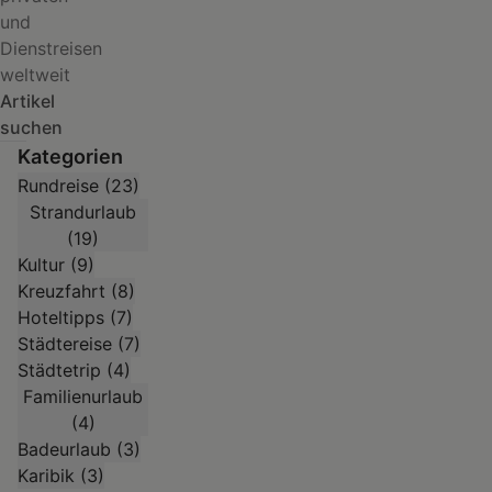
und
Dienstreisen
weltweit
Artikel
suchen
Kategorien
Rundreise (23)
Strandurlaub
(19)
Kultur (9)
Kreuzfahrt (8)
Hoteltipps (7)
Städtereise (7)
Monaco
Ibiza
Städtetrip (4)
in
&
Familienurlaub
48
Formentera
(4)
Stunden
–
Badeurlaub (3)
–
Zwischen
Karibik (3)