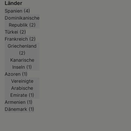
Zwischen
türkisblauen
Länder
Glamour,
Spanien (4)
Buchten,
Dominikanische
Geschichte
Hippie-
Republik (2)
und
Flair
Türkei (2)
atemberaubenden
und
Frankreich (2)
Ausblicken
mediterranem
Griechenland
Monaco
Lebensgefühl
(2)
–
Schon
Kanarische
schon
beim
Inseln (1)
der
Landeanflug
Azoren (1)
Name
Vivien
Vivien
von
5
8
klingt
Vereinigte
Watzek
Watzek
Berlin
nach
Arabische
auf
Luxus,
Ibiza
Emirate (1)
eleganten
wusste
Armenien (1)
Yachten
ich,
Dänemark (1)
und
dass
dem
mich
berühmten
hier
Formel-
eine