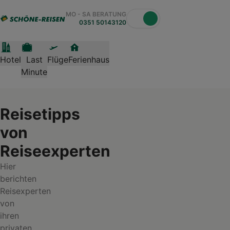
MO - SA BERATUNG
0351 50143120
Hotel
Last
Flüge
Ferienhaus
Minute
Reisetipps
von
Reiseexperten
Hier
berichten
Reisexperten
von
ihren
privaten