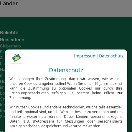
Länder
Beliebte
Reiseideen
Cluburlaub
Family
&
Luxus
Hausboot
mieten
Hotels
im
Boho-
Style
Kleine
Kreuzfahrtschiffe
Segelkreuzfahrten