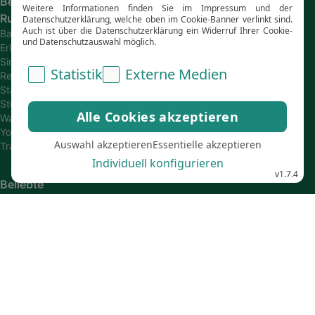
Beliebte
Rundreisen
Bahn-
Erlebnisreisen
Single
Reisen
Städtetrips
Studienreisen
Wanderreisen
Young
Travel
Beliebte
Hotelketten
Grecotel
HYATT
Hotels
LUX*
Hotels
OKU
Designhotels
Robinson