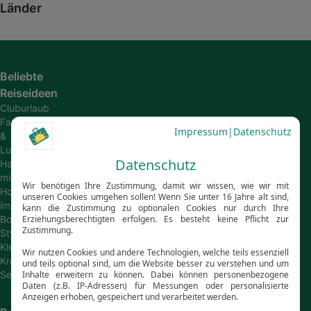
Länder
Beliebte
Reiseideen
Cluburlaub
Family
&
Luxus
Hausboot
mieten
Hotels
im
Boho-
Style
Kleine
Kreuzfahrtschiffe
Segelkreuzfahrten