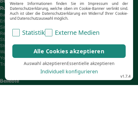
Beliebte
Rundreisen
Bahn-
Erlebnisreisen
Single
Reisen
Städtetrips
Studienreisen
Wanderreisen
Young
Travel
Beliebte
Hotelketten
Grecotel
HYATT
Hotels
LUX*
Hotels
OKU
Designhotels
Robinson