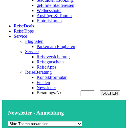
Stadthotel (Booking)
geführte Städtereisen
Wellnesshotel
Ausflüge & Touren
Eintrittskarten
ReiseDeals
ReiseTipps
Service
Flughafen
Parken am Flughafen
Service
Reiseversicherung
Reisegutschein
ReiseApps
ReiseBeratung
Kontaktformular
Filialen
Newsletter
Beratungs-Nr
SUCHEN
Newsletter - Anmeldung