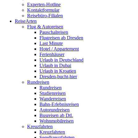
Experten-Hotline
Kontaktformular
Reisebüro-Filialen
ReiseArten
Flug & Autoreisen
Pauschalreisen
Flugreisen ab Dresden
Last Minute
Hotel / Appartement
Ferienhäuser
Urlaub in Deutschland
Urlaub in Dubai
Urlaub in Kroatien
Dresden-bucht-hier
Rundreisen
Rundreisen
Studienreisen
Wanderreisen
Bahn-Erlebnisreisen
Autorundreisen
Busreisen ab Dtl.
Wohnmobilreisen
Kreuzfahrten
Kreuzfahrten
Segelkreuzfahrten