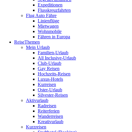
Expeditionen
Flusskreuzfahrten
Flug Auto Fähre
Linienflüge
Mietwagen
Wohnmobile
Fähren in Europa
ReiseThemen
Mein Urlaub
Familien-Urlaub
All Inclusive-Urlaub
Club-Urlaub
Gay Reisen
Hochzeits-Reisen
Luxus-Hotels
Kurreisen
Oster-Urlaub
Silvester-Reisen
Aktivurlaub
Radreisen
Reiterferien
Wanderreisen
Kreativurlaub
Kurzreisen