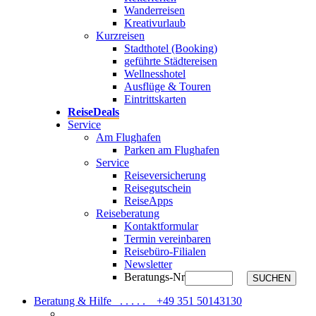
Wanderreisen
Kreativurlaub
Kurzreisen
Stadthotel (Booking)
geführte Städtereisen
Wellnesshotel
Ausflüge & Touren
Eintrittskarten
ReiseDeals
Service
Am Flughafen
Parken am Flughafen
Service
Reiseversicherung
Reisegutschein
ReiseApps
Reiseberatung
Kontaktformular
Termin vereinbaren
Reisebüro-Filialen
Newsletter
Beratungs-Nr
SUCHEN
Beratung & Hilfe . . . . .
+49 351 50143130