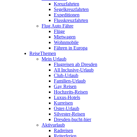
Kreuzfahrten
Segelkreuzfahrten
Expeditionen
Flusskreuzfahrten
Flug Auto Fähre
Flüge
Mietwagen
Wohnmobile
Fähren in Europa
ReiseThemen
Mein Urlaub
Flugreisen ab Dresden
All Inclusive-Urlaub
Club-Urlaub
Familien-Urlaub
Gay Reisen
Hochzeits-Reisen
Luxus-Hotels
Kurreisen
Oster-Urlaub
Silvester-Reisen
Dresden-bucht-hier
Aktivurlaub
Radreisen
Reiterferien