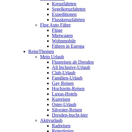
Kreuzfahrten
Segelkreuzfahrten
Expeditionen
Flusskreuzfahrten
Flug Auto Fähre
Flüge
Mietwagen
Wohnmobile
Fähren in Europa
ReiseThemen
Mein Urlaub
Flugreisen ab Dresden
All Inclusive-Urlaub
Club-Urlaub
Familien-Urlaub
Gay Reisen
Hochzeits-Reisen
Luxus-Hotels
Kurreisen
Oster-Urlaub
Silvester-Reisen
Dresden-bucht-hier
Aktivurlaub
Radreisen
Reiterferien