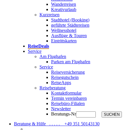
Wanderreisen
Kreativurlaub
Kurzreisen
Stadthotel (Booking)
geführte Städtereisen
Wellnesshotel
Ausflüge & Touren
Eintrittskarten
ReiseDeals
Service
Am Flughafen
Parken am Flughafen
Service
Reiseversicherung
Reisegutschein
ReiseApps
Reiseberatung
Kontaktformular
Termin vereinbaren
Reisebüro-Filialen
Newsletter
Beratungs-Nr
SUCHEN
Beratung & Hilfe . . . . .
+49 351 50143130