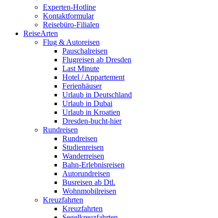
Experten-Hotline
Kontaktformular
Reisebüro-Filialen
ReiseArten
Flug & Autoreisen
Pauschalreisen
Flugreisen ab Dresden
Last Minute
Hotel / Appartement
Ferienhäuser
Urlaub in Deutschland
Urlaub in Dubai
Urlaub in Kroatien
Dresden-bucht-hier
Rundreisen
Rundreisen
Studienreisen
Wanderreisen
Bahn-Erlebnisreisen
Autorundreisen
Busreisen ab Dtl.
Wohnmobilreisen
Kreuzfahrten
Kreuzfahrten
Segelkreuzfahrten