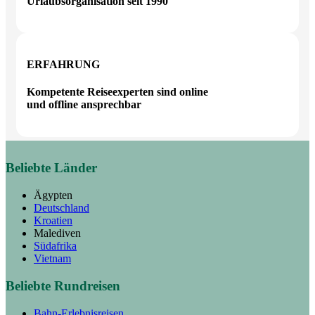
Urlaubsorganisation seit 1990
ERFAHRUNG
Kompetente Reiseexperten sind online
und offline ansprechbar
Beliebte Länder
Ägypten
Deutschland
Kroatien
Malediven
Südafrika
Vietnam
Beliebte Rundreisen
Bahn-Erlebnisreisen