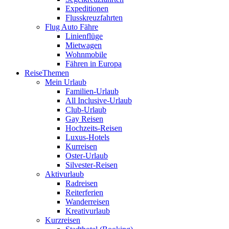
Expeditionen
Flusskreuzfahrten
Flug Auto Fähre
Linienflüge
Mietwagen
Wohnmobile
Fähren in Europa
ReiseThemen
Mein Urlaub
Familien-Urlaub
All Inclusive-Urlaub
Club-Urlaub
Gay Reisen
Hochzeits-Reisen
Luxus-Hotels
Kurreisen
Oster-Urlaub
Silvester-Reisen
Aktivurlaub
Radreisen
Reiterferien
Wanderreisen
Kreativurlaub
Kurzreisen