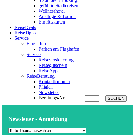
Stadthotel (Booking)
geführte Städtereisen
Wellnesshotel
Ausflüge & Touren
Eintrittskarten
ReiseDeals
ReiseTipps
Service
Flughafen
Parken am Flughafen
Service
Reiseversicherung
Reisegutschein
ReiseApps
ReiseBeratung
Kontaktformular
Filialen
Newsletter
Beratungs-Nr
SUCHEN
Newsletter - Anmeldung