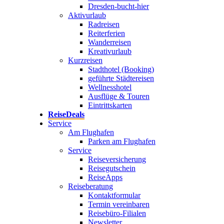
Dresden-bucht-hier
Aktivurlaub
Radreisen
Reiterferien
Wanderreisen
Kreativurlaub
Kurzreisen
Stadthotel (Booking)
geführte Städtereisen
Wellnesshotel
Ausflüge & Touren
Eintrittskarten
ReiseDeals
Service
Am Flughafen
Parken am Flughafen
Service
Reiseversicherung
Reisegutschein
ReiseApps
Reiseberatung
Kontaktformular
Termin vereinbaren
Reisebüro-Filialen
Newsletter