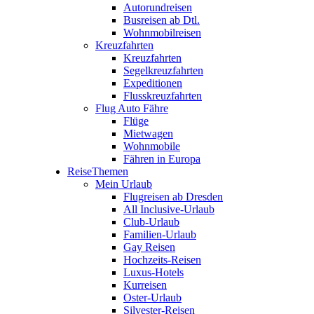
Autorundreisen
Busreisen ab Dtl.
Wohnmobilreisen
Kreuzfahrten
Kreuzfahrten
Segelkreuzfahrten
Expeditionen
Flusskreuzfahrten
Flug Auto Fähre
Flüge
Mietwagen
Wohnmobile
Fähren in Europa
ReiseThemen
Mein Urlaub
Flugreisen ab Dresden
All Inclusive-Urlaub
Club-Urlaub
Familien-Urlaub
Gay Reisen
Hochzeits-Reisen
Luxus-Hotels
Kurreisen
Oster-Urlaub
Silvester-Reisen