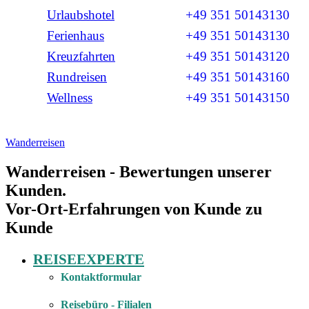
Urlaubshotel
+49 351 50143130
Ferienhaus
+49 351 50143130
Kreuzfahrten
+49 351 50143120
Rundreisen
+49 351 50143160
Wellness
+49 351 50143150
Wanderreisen
Wanderreisen - Bewertungen unserer
Traumhafte Wanderreisen auf
Kunden.
Madeira
Vor-Ort-Erfahrungen von Kunde zu
Kunde
Island erleben auf Wanderreisen
REISEEXPERTE
Kontaktformular
Reisebüro - Filialen