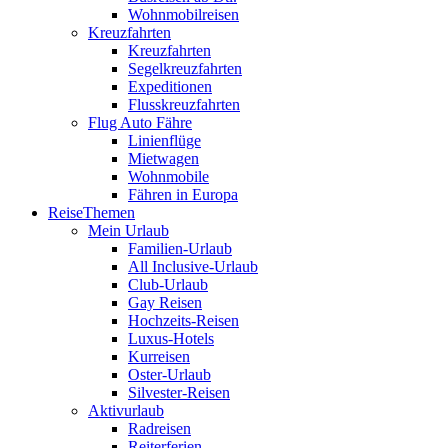
Wohnmobilreisen
Kreuzfahrten
Kreuzfahrten
Segelkreuzfahrten
Expeditionen
Flusskreuzfahrten
Flug Auto Fähre
Linienflüge
Mietwagen
Wohnmobile
Fähren in Europa
ReiseThemen
Mein Urlaub
Familien-Urlaub
All Inclusive-Urlaub
Club-Urlaub
Gay Reisen
Hochzeits-Reisen
Luxus-Hotels
Kurreisen
Oster-Urlaub
Silvester-Reisen
Aktivurlaub
Radreisen
Reiterferien