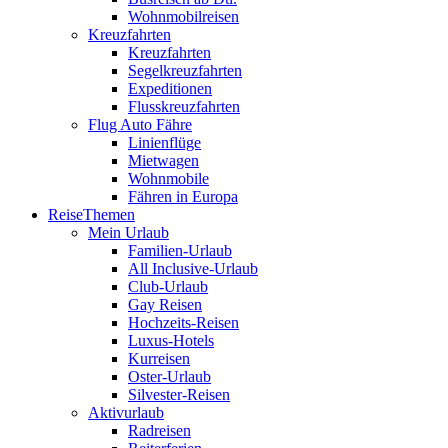
Wohnmobilreisen
Kreuzfahrten
Kreuzfahrten
Segelkreuzfahrten
Expeditionen
Flusskreuzfahrten
Flug Auto Fähre
Linienflüge
Mietwagen
Wohnmobile
Fähren in Europa
ReiseThemen
Mein Urlaub
Familien-Urlaub
All Inclusive-Urlaub
Club-Urlaub
Gay Reisen
Hochzeits-Reisen
Luxus-Hotels
Kurreisen
Oster-Urlaub
Silvester-Reisen
Aktivurlaub
Radreisen