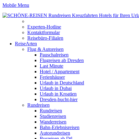
Mobile Menu
Experten-Hotline
Kontaktformular
Reisebüro-Filialen
ReiseArten
Flug & Autoreisen
Pauschalreisen
Flugreisen ab Dresden
Last Minute
Hotel / Appartement
Ferienhäuser
Urlaub in Deutschland
Urlaub in Dubai
Urlaub in Kroatien
Dresden-bucht-hier
Rundreisen
Rundreisen
Studienreisen
Wanderreisen
Bahn-Erlebnisreisen
Autorundreisen
Busreisen ab Dtl.