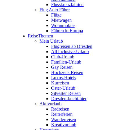
Flusskreuzfahrten
Flug Auto Fähre
Flüge
Mietwagen
Wohnmobile
Fähren in Europa
ReiseThemen
Mein Urlaub
Flugreisen ab Dresden
All Inclusive-Urlaub
Club-Urlaub
Familien-Urlaub
Gay Reisen
Hochzeits-Reisen
Luxus-Hotels
Kurreisen
Oster-Urlaub
Silvester-Reisen
Dresden-bucht-hier
Aktivurlaub
Radreisen
Reiterferien
Wanderreisen
Kreativurlaub
Kurzreisen