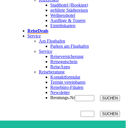
Stadthotel (Booking)
geführte Städtereisen
Wellnesshotel
Ausflüge & Touren
Eintrittskarten
ReiseDeals
Service
Am Flughafen
Parken am Flughafen
Service
Reiseversicherung
Reisegutschein
ReiseApps
Reiseberatung
Kontaktformular
Termin vereinbaren
Reisebüro-Filialen
Newsletter
Beratungs-Nr
SUCHEN
SUCHEN