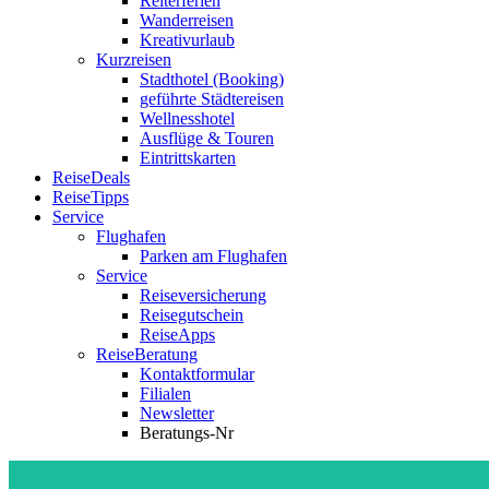
Reiterferien
Wanderreisen
Kreativurlaub
Kurzreisen
Stadthotel (Booking)
geführte Städtereisen
Wellnesshotel
Ausflüge & Touren
Eintrittskarten
ReiseDeals
ReiseTipps
Service
Flughafen
Parken am Flughafen
Service
Reiseversicherung
Reisegutschein
ReiseApps
ReiseBeratung
Kontaktformular
Filialen
Newsletter
Beratungs-Nr