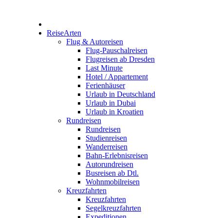
ReiseArten
Flug & Autoreisen
Flug-Pauschalreisen
Flugreisen ab Dresden
Last Minute
Hotel / Appartement
Ferienhäuser
Urlaub in Deutschland
Urlaub in Dubai
Urlaub in Kroatien
Rundreisen
Rundreisen
Studienreisen
Wanderreisen
Bahn-Erlebnisreisen
Autorundreisen
Busreisen ab Dtl.
Wohnmobilreisen
Kreuzfahrten
Kreuzfahrten
Segelkreuzfahrten
Expeditionen